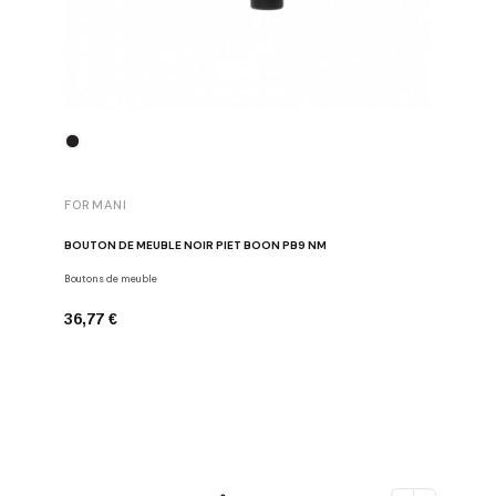
FORMANI
FORMAN
BOUTON DE MEUBLE NOIR PIET BOON PB9 NM
POIGNÉE 
Boutons de meuble
Poignées d
36,77 €
184,42 