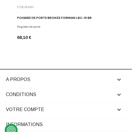
FORMANI
FORMAN
POIGNÉE DE PORTE BRONZE FORMANI LB2-19 BR
BOUTON D
Poignées de porte
Boutons de
68,10 €
26,24 €

A PROPOS

CONDITIONS

VOTRE COMPTE
INFORMATIONS