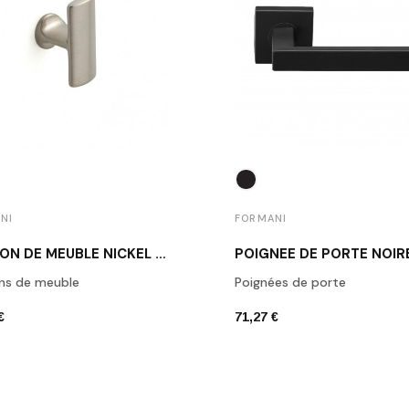
NI
FORMANI
BOUTON DE MEUBLE NICKEL MAT 1929M NS
ns de meuble
Poignées de porte
€
71,27 €