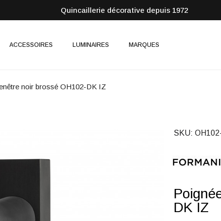
Quincaillerie décorative depuis 1972
ACCESSOIRES
LUMINAIRES
MARQUES
enêtre noir brossé OH102-DK IZ
SKU
OH102
Poignée
DK IZ