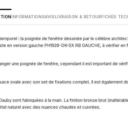
PTION
INFORMATIONS
AVIS
LIVRAISON & RETOUR
FICHES TEC
ntemporel : la poignée de fenêtre dessinée par le célèbre archit
te en version gauche PH1928-DK-SX RB GAUCHE, à vérifier en fo
nger une poignée de fenêtre, cependant il est important de vérifier
sace ovale avec son set de fixations complet. Il est également d
uby sont fabriquées à la main. La finition bronze brut (inaltérab
 état naturel avec des nuances chaudes et cuivrées.