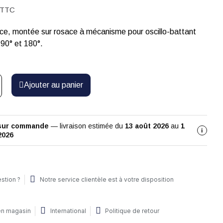
TTC
èce, montée sur rosace à mécanisme pour oscillo-battant
 90° et 180°.
Ajouter au panier
 sur commande
— livraison estimée du
13 août 2026
au
1
i
2026
stion ?
Notre service clientèle est à votre disposition
 en magasin
International
Politique de retour