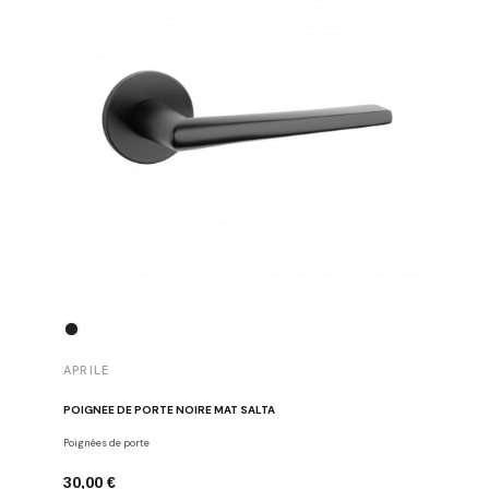
APRILE
APRILE
POIGNÉE DE PORTE NOIRE MAT SALTA
POIGNÉE 
Poignées de porte
Poignées d
30,00 €
43,00 €