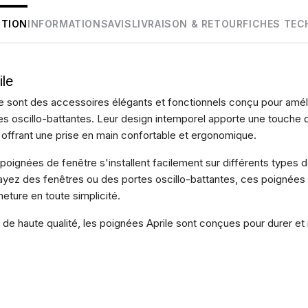
PTION
INFORMATIONS
AVIS
LIVRAISON & RETOUR
FICHES TEC
ile
 sont des accessoires élégants et fonctionnels conçu pour amélior
es oscillo-battantes. Leur design intemporel apporte une touche 
 offrant une prise en main confortable et ergonomique.
poignées de fenêtre s'installent facilement sur différents types de
ayez des fenêtres ou des portes oscillo-battantes, ces poignées
eture en toute simplicité.
e haute qualité, les poignées Aprile sont conçues pour durer et ré