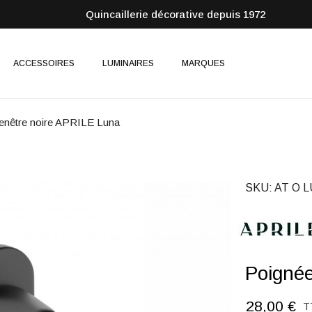
Quincaillerie décorative depuis 1972
ACCESSOIRES
LUMINAIRES
MARQUES
enêtre noire APRILE Luna
SKU
AT O 
Poignée
28,00 €
T