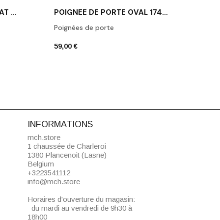
POIGNÉE DE PORTE OR MAT MOLINIA
POIGNÉE DE PORTE OVAL 1741 NOIR MAT
Poignées de porte
Poign
59,00 €
43,00
INFORMATIONS
mch.store
1 chaussée de Charleroi
1380 Plancenoit (Lasne)
Belgium
+3223541112
info@mch.store
Horaires d'ouverture du magasin:
du mardi au vendredi de 9h30 à
18h00