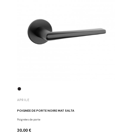
APRILE
APRILE
POIGNÉE DE PORTE NOIRE MAT SALTA
POIGNÉE 
Poignées de porte
Poignées d
30,00 €
43,00 €