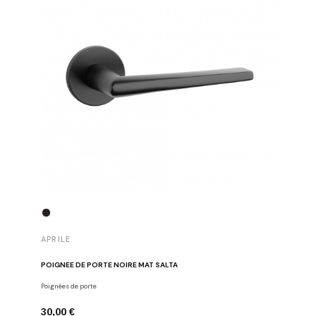
APRILE
APRILE
POIGNÉE DE PORTE NOIRE MAT SALTA
POIGNÉE 
Poignées de porte
Poignées d
30,00 €
43,00 €