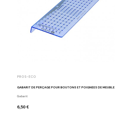
PROS-ECO
DAUBY
GABARIT DE PERÇAGE POUR BOUTONS ET POIGNÉES DE MEUBLE
BOUTON 
Gabarit
Boutons de
6,50 €
23,81 €