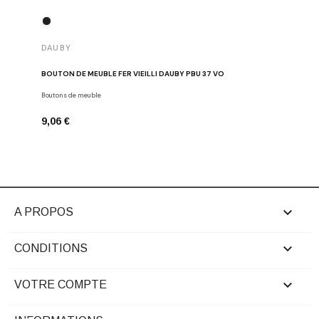
DAUBY
DAUBY
BOUTON DE MEUBLE FER VIEILLI DAUBY PBU 37 VO
BOUTON D
Boutons de meuble
Dauby
9,06 €
6,80 €

A PROPOS

CONDITIONS

VOTRE COMPTE