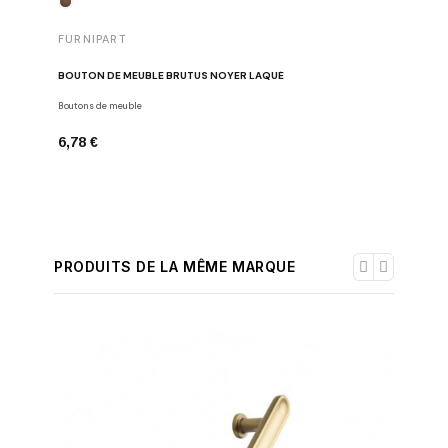
FURNIPART
FURNIP
BOUTON DE MEUBLE BRUTUS NOYER LAQUÉ
BOUTON 
Boutons de meuble
Boutons de
6,78 €
7,94 €
PRODUITS DE LA MÊME MARQUE