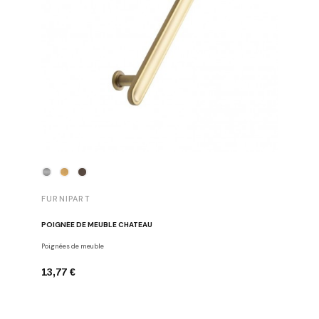
FURNIPART
FURNIP
POIGNÉE DE MEUBLE CHATEAU
POIGNÉE
Poignées de meuble
Poignées d
13,77 €
9,29 €