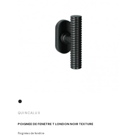
QUINCALUX
QUINCA
POIGNÉE DE FENÊTRE T LONDON NOIR TEXTURÉ
POIGNÉE 
Poignées de fenêtre
Poignées d