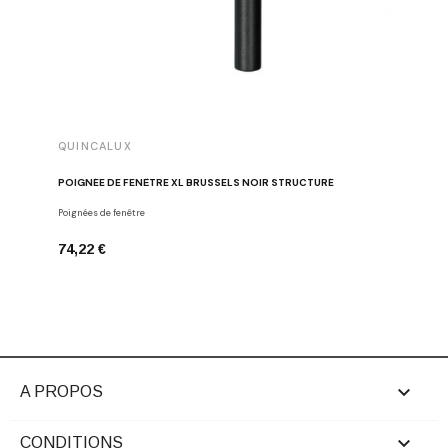
QUINCALUX
QUINCA
POIGNÉE DE FENÊTRE XL BRUSSELS NOIR STRUCTURÉ
POIGNÉE
Poignées de fenêtre
Poignées d
74,22 €
94,25 €

A PROPOS

CONDITIONS