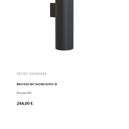
FROST DENMARK
FROST 
BROSSE WC NOIRE N1911-B
PORTE-PA
Brosses WC
Porte-papie
244,00 €
126,00 