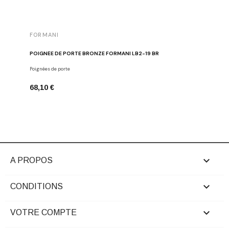
FORMANI
FORMAN
POIGNÉE DE PORTE BRONZE FORMANI LB2-19 BR
BOUTON D
Poignées de porte
Boutons de
68,10 €
26,24 €

A PROPOS

CONDITIONS

VOTRE COMPTE