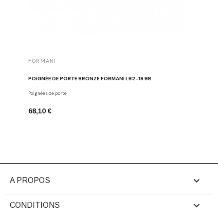
FORMANI
FORMAN
POIGNÉE DE PORTE BRONZE FORMANI LB2-19 BR
BOUTON D
Poignées de porte
Boutons de
68,10 €
26,24 €

A PROPOS

CONDITIONS