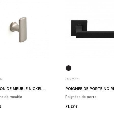
NI
FORMANI
BOUTON DE MEUBLE NICKEL MAT 1929M NS
ns de meuble
Poignées de porte
€
71,27 €