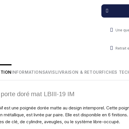
Une que
Retrait
PTION
INFORMATIONS
AVIS
LIVRAISON & RETOUR
FICHES TEC
 porte doré mat LBIII-19 IM
IM est une poignée dorée matte au design intemporel. Cette poig
métallique, est livrée par paire. Elle est disponible en 6 finitions
es de clé, de cylindre, aveugles, ou le système libre-occupé.