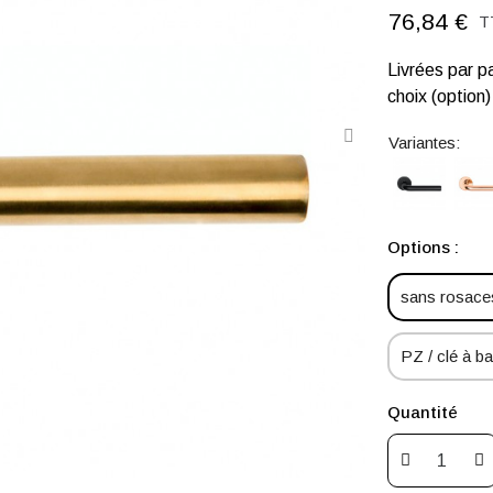
76,84 €
T
Livrées par p
choix (option)
Variantes:
Options :
sans rosaces
PZ / clé à bar
Quantité