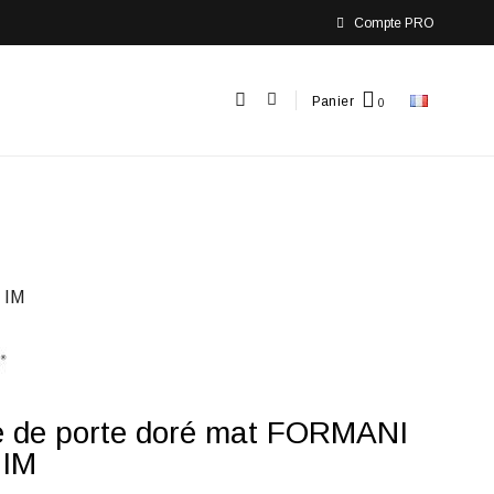
Compte PRO
Panier
 IM
e de porte doré mat FORMANI
 IM