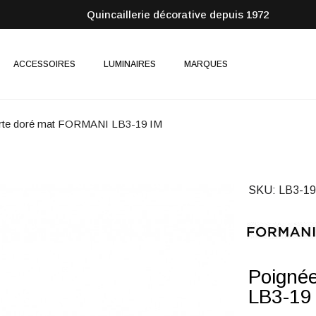
Quincaillerie décorative depuis 1972
ACCESSOIRES
LUMINAIRES
MARQUES
orte doré mat FORMANI LB3-19 IM
SKU
LB3-19
Poigné
LB3-19