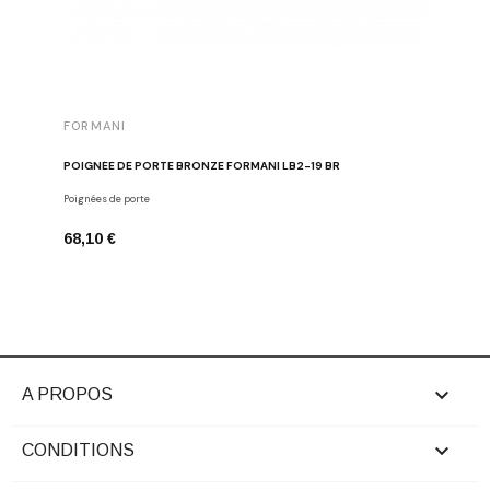
FORMANI
FORMAN
POIGNÉE DE PORTE BRONZE FORMANI LB2-19 BR
BOUTON D
Poignées de porte
Boutons de
68,10 €
26,24 €

A PROPOS

CONDITIONS