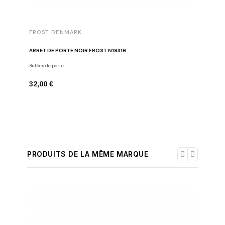
FROST DENMARK
FORMAN
ARRÊT DE PORTE NOIR FROST N1931B
CHARNIÈR
Butées de porte
Charnières
32,00 €
20,49 €
PRODUITS DE LA MÊME MARQUE