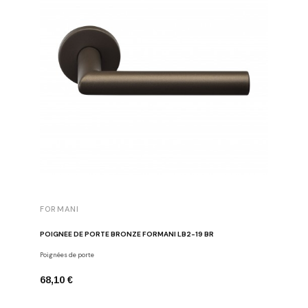
FORMANI
FORMAN
POIGNÉE DE PORTE BRONZE FORMANI LB2-19 BR
BOUTON D
Poignées de porte
Boutons de
68,10 €
26,24 €