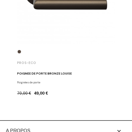
PROS-E
PROS-ECO
PACK DE 
POIGNÉE DE PORTE BRONZE LOUISE
Tiges,fourr
Poignées de porte
22,50 €
70,00 €
49,00 €

A PROPOS