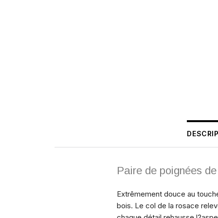
DESCRI
Paire de poignées de 
Extrêmement douce au toucher
bois. Le col de la rosace rele
chaque détail rehausse l?asp