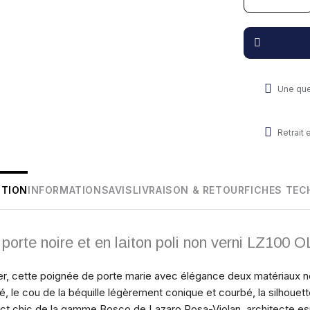
Une que
Retrait
PTION
INFORMATIONS
AVIS
LIVRAISON & RETOUR
FICHES TEC
porte noire et en laiton poli non verni LZ100
, cette poignée de porte marie avec élégance deux matériaux nob
vé, le cou de la béquille légèrement conique et courbé, la silhouet
ect chic de la gamme Bosco de Lazaro Rosa-Violan, architecte 