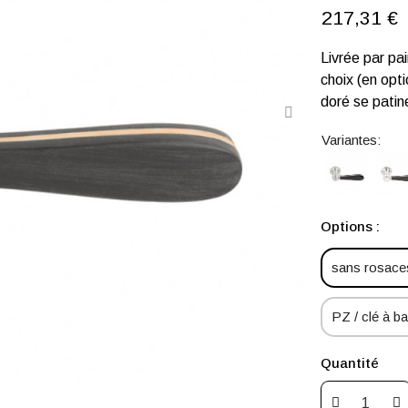
217,31 €
Livrée par pa
choix (en opti
doré se patin
Variantes:
Options :
sans rosaces
PZ / clé à bar
Quantité