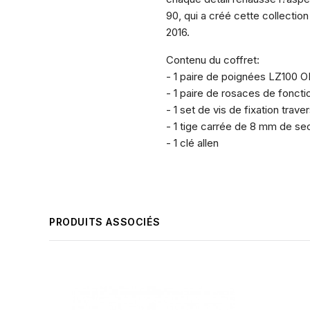
90, qui a créé cette collectio
2016.
Contenu du coffret:
- 1 paire de poignées LZ100 O
- 1 paire de rosaces de fonctio
- 1 set de vis de fixation trave
- 1 tige carrée de 8 mm de sec
- 1 clé allen
PRODUITS ASSOCIÉS