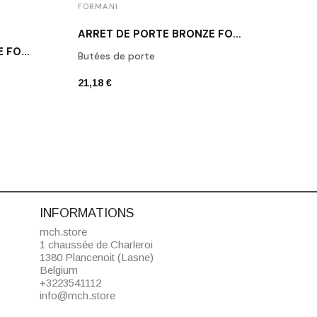
FORMANI
FORM
ARRÊT DE PORTE BRONZE FORMANI LB10 BR
POIGNÉE DE PORTE NOIRE FORMANI BSQ2-G NM
Butées de porte
Poign
21,18 €
74,92
INFORMATIONS
mch.store
1 chaussée de Charleroi
1380 Plancenoit (Lasne)
Belgium
+3223541112
info@mch.store