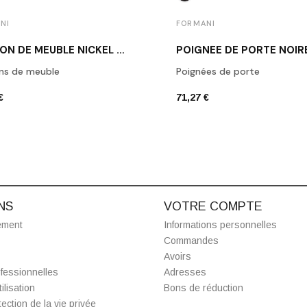
NI
FORMANI
BOUTON DE MEUBLE NICKEL MAT 1929M NS
ns de meuble
Poignées de porte
€
71,27 €
NS
VOTRE COMPTE
ement
Informations personnelles
Commandes
Avoirs
fessionnelles
Adresses
ilisation
Bons de réduction
ection de la vie privée