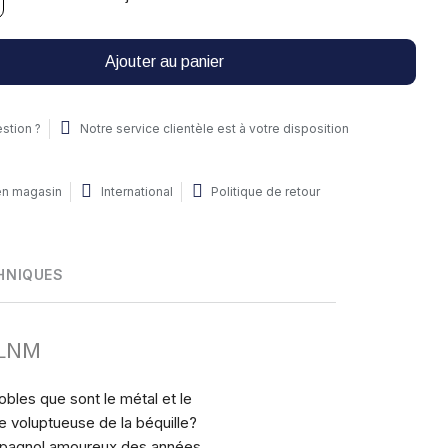
Ajouter au panier
stion ?
Notre service clientèle est à votre disposition
 en magasin
International
Politique de retour
HNIQUES
 OLNM
les que sont le métal et le
te voluptueuse de la béquille?
espagnol amoureux des années