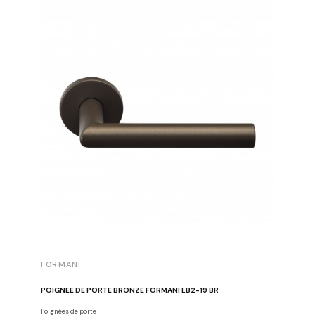
FORMANI
FORMAN
POIGNÉE DE PORTE BRONZE FORMANI LB2-19 BR
BOUTON D
Poignées de porte