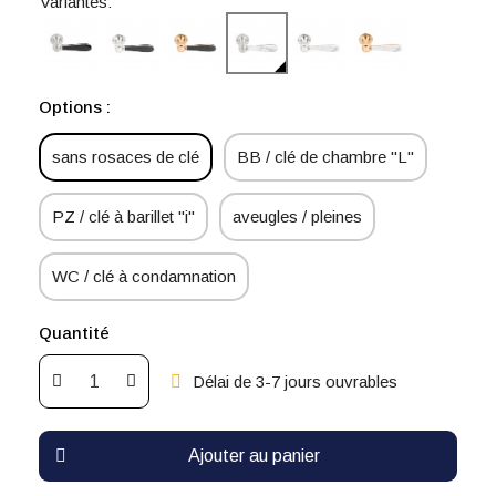
Variantes:
Options :
sans rosaces de clé
BB / clé de chambre "L"
PZ / clé à barillet "i"
aveugles / pleines
WC / clé à condamnation
Quantité
Délai de 3-7 jours ouvrables
Ajouter au panier