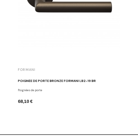
FORMANI
FORMAN
POIGNÉE DE PORTE BRONZE FORMANI LB2-19 BR
BOUTON D
Poignées de porte
Boutons de
68,10 €
26,24 €