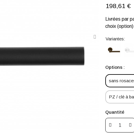
198,61 €
Livrées par p
choix (option)
Variantes:
Options :
sans rosaces
PZ / clé à bar
Quantité