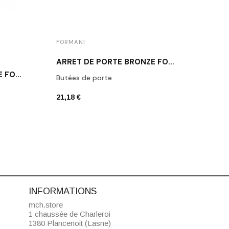
FORMANI
FORM
ARRÊT DE PORTE BRONZE FORMANI LB10 BR
POIGNÉE DE PORTE NOIRE FORMANI BSQ2-G NM
Butées de porte
Poign
21,18 €
74,92
INFORMATIONS
mch.store
1 chaussée de Charleroi
1380 Plancenoit (Lasne)