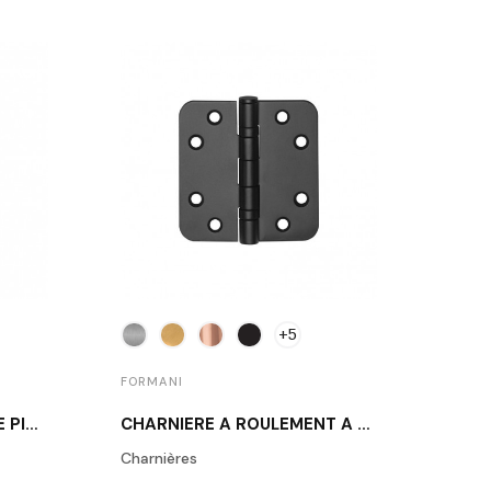
+5
FORMANI
POIGNÉE DE PORTE NOIRE PIET BOON PBT15/50 NM
CHARNIÈRE À ROULEMENT À BILLES LBSA8989
Charnières