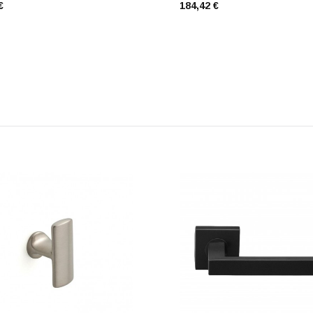
€
184,42 €