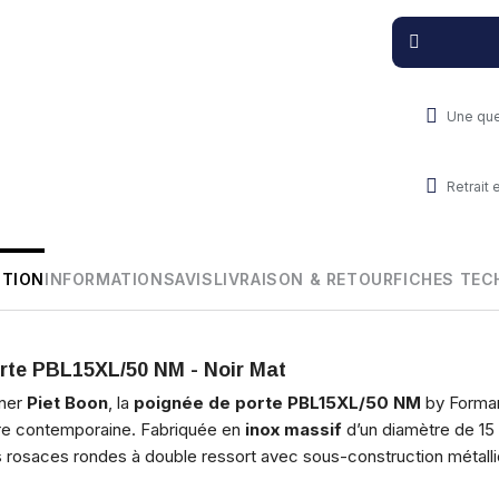
Une que
Retrait
PTION
INFORMATIONS
AVIS
LIVRAISON & RETOUR
FICHES TEC
orte PBL15XL/50 NM - Noir Mat
gner
Piet Boon
, la
poignée de porte PBL15XL/50 NM
by Forman
ure contemporaine. Fabriquée en
inox massif
d’un diamètre de 15 
s rosaces rondes à double ressort avec sous-construction métalli