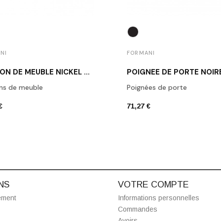
NI
FORMANI
BOUTON DE MEUBLE NICKEL MAT 1929M NS
ns de meuble
Poignées de porte
€
71,27 €
NS
VOTRE COMPTE
ement
Informations personnelles
Commandes
Avoirs