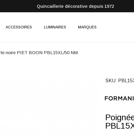
Quincaillerie décorative depuis 1972
ACCESSOIRES
LUMINAIRES
MARQUES
orte noire PIET BOON PBL15XL/50 NM
SKU
PBL15
Poignée
PBL15X