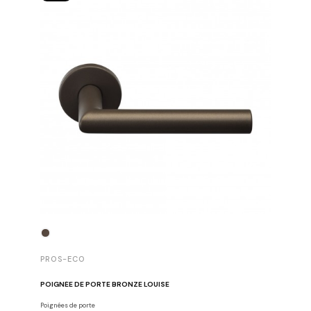
PROS-E
PROS-ECO
PACK DE 
POIGNÉE DE PORTE BRONZE LOUISE
Tiges,fourr
Poignées de porte