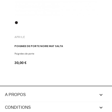
APRILE
APRILE
POIGNÉE DE PORTE NOIRE MAT SALTA
POIGNÉE 
Poignées de porte
Poignées d
30,00 €
43,00 €

A PROPOS

CONDITIONS