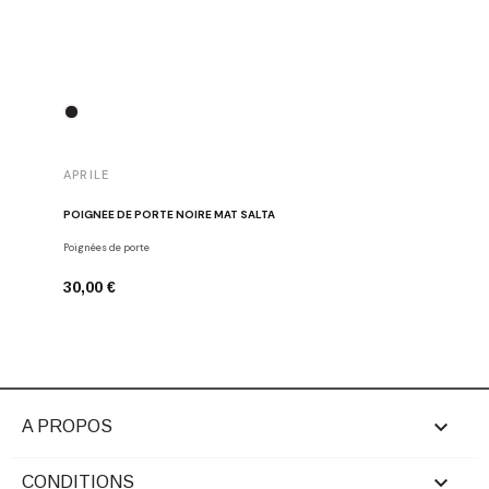
APRILE
APRILE
POIGNÉE DE PORTE NOIRE MAT SALTA
POIGNÉE 
Poignées de porte
Poignées d
30,00 €
43,00 €

A PROPOS

CONDITIONS