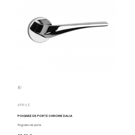
APRILE
APRILE
POIGNÉE DE PORTE CHROME DALIA
POIGNÉE 
Poignées de porte
Poignées d