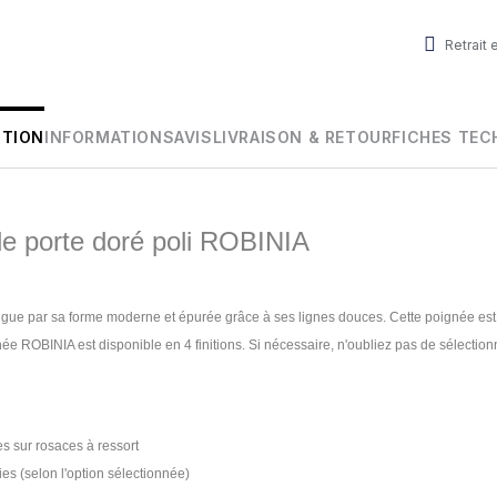
Retrait
PTION
INFORMATIONS
AVIS
LIVRAISON & RETOUR
FICHES TEC
de porte doré poli ROBINIA
ngue par sa forme moderne et épurée grâce à ses lignes douces. Cette poignée est
ée ROBINIA est disponible en 4 finitions. Si nécessaire, n'oubliez pas de sélectionn
s sur rosaces à ressort
ies (selon l'option sélectionnée)