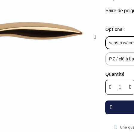
Paire de po
Options :
sans rosaces
PZ / clé à bar
Quantité
Une que