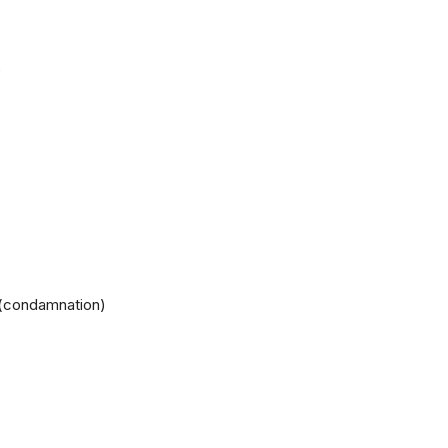
e
C (condamnation)