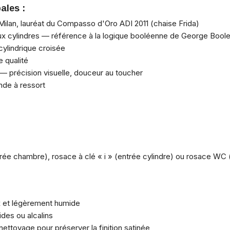
ales :
ilan, lauréat du Compasso d'Oro ADI 2011 (chaise Frida)
ux cylindres — référence à la logique booléenne de George Bool
lindrique croisée
 qualité
 précision visuelle, douceur au toucher
nde à ressort
ntrée chambre), rosace à clé « i » (entrée cylindre) ou rosace W
x et légèrement humide
ides ou alcalins
ttoyage pour préserver la finition satinée