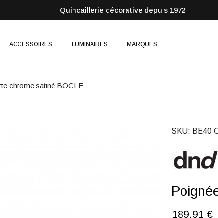
Quincaillerie décorative depuis 1972
ACCESSOIRES
LUMINAIRES
MARQUES
rte chrome satiné BOOLE
SKU
BE40 
Poigné
189,91 €