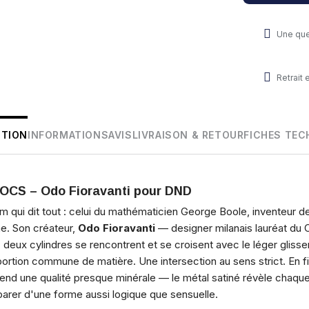
Une que
Retrait
PTION
INFORMATIONS
AVIS
LIVRAISON & RETOUR
FICHES TEC
 OCS – Odo Fioravanti pour DND
 qui dit tout : celui du mathématicien George Boole, inventeur d
e. Son créateur,
Odo Fioravanti
— designer milanais lauréat du
: deux cylindres se rencontrent et se croisent avec le léger glisse
 portion commune de matière. Une intersection au sens strict. En fi
end une qualité presque minérale — le métal satiné révèle chaqu
mparer d'une forme aussi logique que sensuelle.