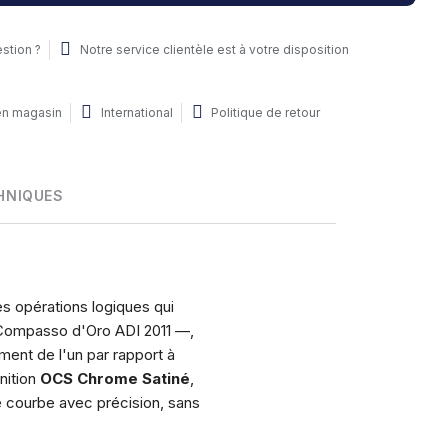
stion ?
Notre service clientèle est à votre disposition
 en magasin
International
Politique de retour
HNIQUES
es opérations logiques qui
 Compasso d'Oro ADI 2011 —,
ment de l'un par rapport à
nition
OCS Chrome Satiné
,
e courbe avec précision, sans