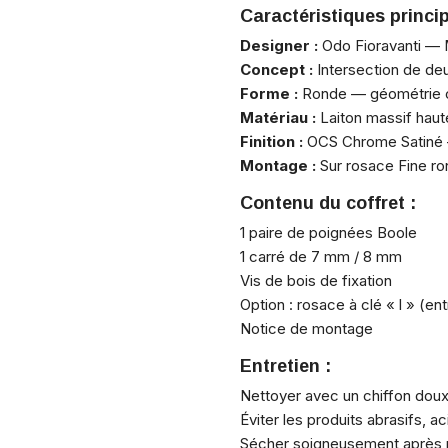
Caractéristiques princip
Designer :
Odo Fioravanti — M
Concept :
Intersection de de
Forme :
Ronde — géométrie cy
Matériau :
Laiton massif haute
Finition :
OCS Chrome Satiné —
Montage :
Sur rosace Fine ro
Contenu du coffret :
1 paire de poignées Boole
1 carré de 7 mm / 8 mm
Vis de bois de fixation
Option : rosace à clé « l » (e
Notice de montage
Entretien :
Nettoyer avec un chiffon dou
Éviter les produits abrasifs, ac
Sécher soigneusement après ne