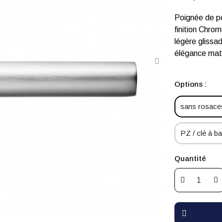
Poignée de p
finition Chro
légère glissa
élégance mat
Options :
sans rosaces
PZ / clé à bar
Quantité