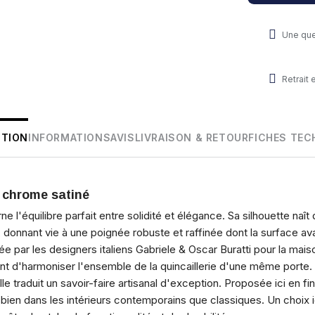
Une que
Retrait
PTION
INFORMATIONS
AVIS
LIVRAISON & RETOUR
FICHES TEC
– chrome satiné
e l'équilibre parfait entre solidité et élégance. Sa silhouette naî
, donnant vie à une poignée robuste et raffinée dont la surface ava
e par les designers italiens Gabriele & Oscar Buratti pour la maiso
 d'harmoniser l'ensemble de la quincaillerie d'une même porte. O
lle traduit un savoir-faire artisanal d'exception. Proposée ici en fi
 bien dans les intérieurs contemporains que classiques. Un choix 