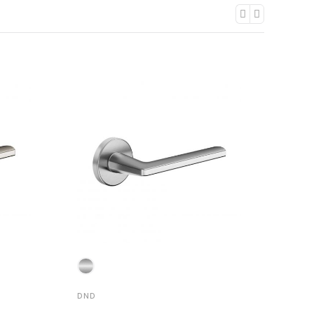
DND
DND