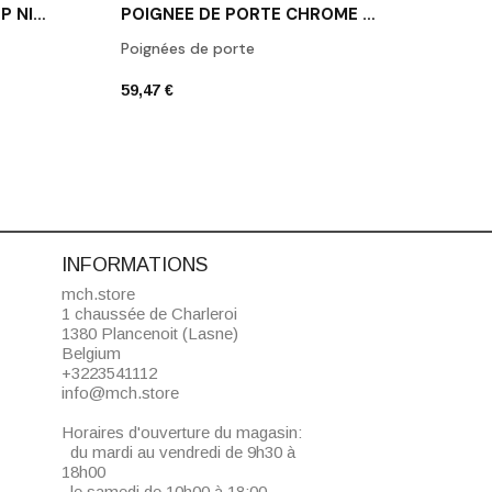
POIGNÉE DE PORTE LUCE P NICKEL SATINÉ
POIGNÉE DE PORTE CHROME MAT LUCE P
Poignées de porte
Poign
59,47 €
72,36
INFORMATIONS
mch.store
1 chaussée de Charleroi
1380 Plancenoit (Lasne)
Belgium
+3223541112
info@mch.store
Horaires d'ouverture du magasin:
du mardi au vendredi de 9h30 à
18h00
le samedi de 10h00 à 18:00