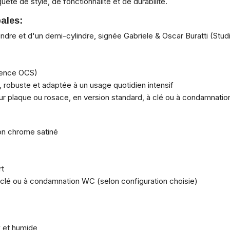
quête de style, de fonctionnalité et de durabilité.
pales:
ndre et d'un demi-cylindre, signée Gabriele & Oscar Buratti (Stud
rence OCS)
robuste et adaptée à un usage quotidien intensif
ur plaque ou rosace, en version standard, à clé ou à condamnati
ion chrome satiné
rt
 clé ou à condamnation WC (selon configuration choisie)
x et humide