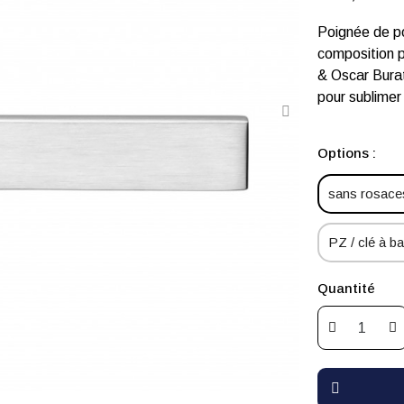
Poignée de po
composition p
& Oscar Buratt
pour sublimer 
Options :
sans rosaces
PZ / clé à bar
Quantité