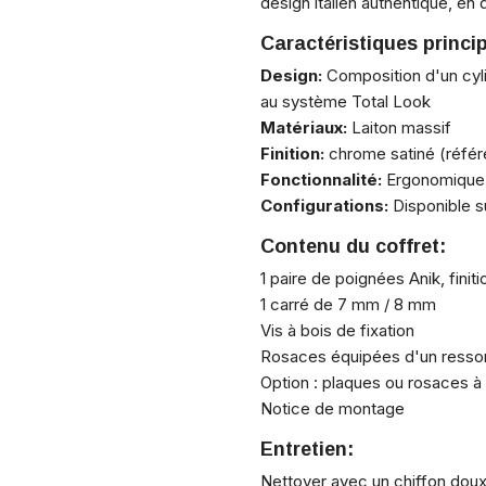
design italien authentique, en 
Caractéristiques princi
Design:
Composition d'un cyli
au système Total Look
Matériaux:
Laiton massif
Finition:
chrome satiné (réfé
Fonctionnalité:
Ergonomique, 
Configurations:
Disponible s
Contenu du coffret:
1 paire de poignées Anik, finit
1 carré de 7 mm / 8 mm
Vis à bois de fixation
Rosaces équipées d'un resso
Option : plaques ou rosaces à
Notice de montage
Entretien:
Nettoyer avec un chiffon dou