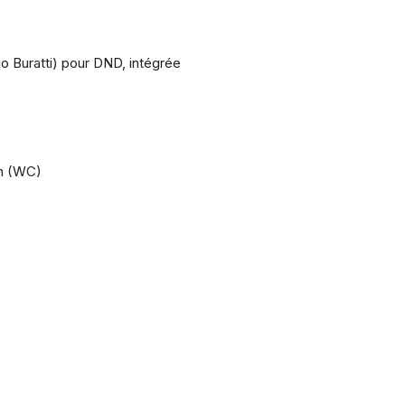
io Buratti) pour DND, intégrée
on (WC)