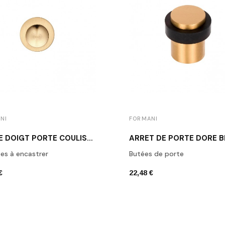
NI
FORMANI
PASSE DOIGT PORTE COULISSANTE À ENCASTRER DORÉ BROSSÉ LB29 IM
es à encastrer
Butées de porte
€
22,48 €