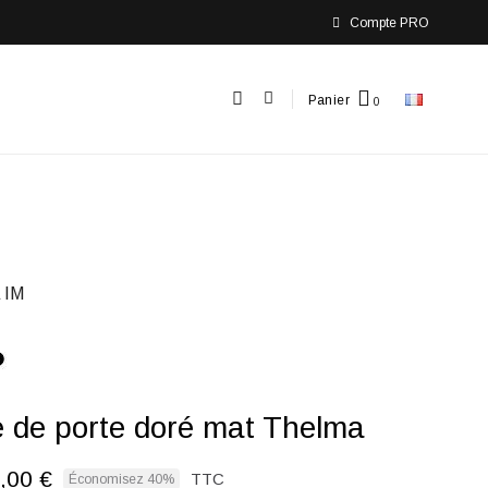
Compte PRO
Panier
 IM
 de porte doré mat Thelma
,00 €
TTC
Économisez 40%