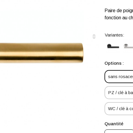
Paire de poi
fonction au ch
Variantes:
Options :
sans rosaces
PZ / clé à bar
WC / clé à 
Quantité