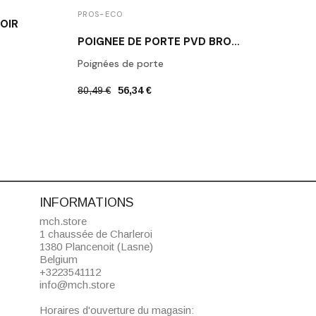
PROS-ECO
PROS
OIR
POIGNÉE DE PORTE PVD BRONZE CLAIR LOUISE
Poignées de porte
Poign
80,49 €
56,34 €
56,29
INFORMATIONS
mch.store
1 chaussée de Charleroi
1380 Plancenoit (Lasne)
Belgium
+3223541112
info@mch.store
Horaires d'ouverture du magasin: