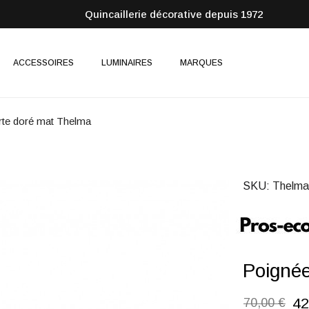
Quincaillerie décorative depuis 1972
ACCESSOIRES
LUMINAIRES
MARQUES
rte doré mat Thelma
SKU
Thelma
Poignée
42
70,00 €