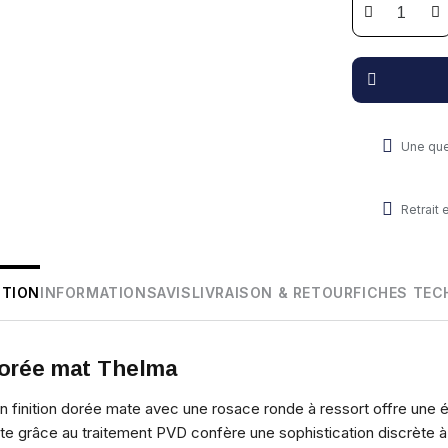
Une que
Retrait
PTION
INFORMATIONS
AVIS
LIVRAISON & RETOUR
FICHES TEC
dorée mat Thelma
 finition dorée mate avec une rosace ronde à ressort offre une 
mate grâce au traitement PVD confère une sophistication discrète à