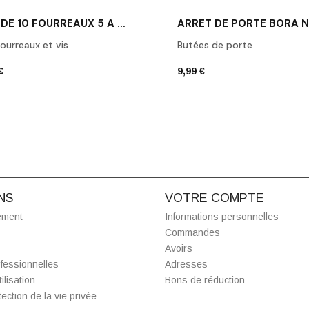
PACK DE 10 FOURREAUX 5 À 6 MM
ARRÊT DE PORTE BORA N
fourreaux et vis
Butées de porte
€
9,99 €
NS
VOTRE COMPTE
ement
Informations personnelles
Commandes
Avoirs
fessionnelles
Adresses
ilisation
Bons de réduction
ection de la vie privée