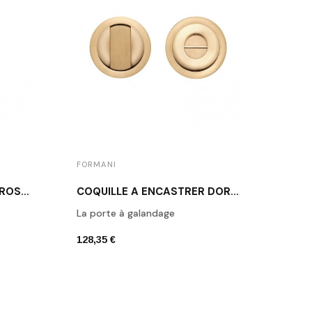
FORMANI
FORM
ARRÊT DE PORTE DORÉ BROSSÉ FORMANI LB10 IM
COQUILLE À ENCASTRER DORÉ MAT LB57S IM
La porte à galandage
Poign
128,35 €
29,04