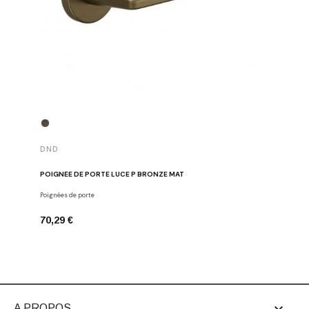
DND
DND
POIGNÉE DE PORTE LUCE P BRONZE MAT
POIGNÉE 
Poignées de porte
Poignées d
70,29 €
68,91 €
A PROPOS