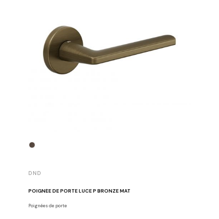
DND
DND
POIGNÉE DE PORTE LUCE P BRONZE MAT
POIGNÉE 
Poignées de porte
Poignées d