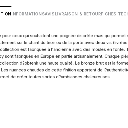
PTION
INFORMATIONS
AVIS
LIVRAISON & RETOUR
FICHES TEC
e pour ceux qui souhaitent une poignée discrète mais qui permet 
ectement sur le chant du tiroir ou de la porte avec deux vis (livré
 collection est fabriquée à l'ancienne avec des moules en fonte. 
y sont fabriqués en Europe en partie artisanalement. Chaque pièce
ollection d?obtenir une haute qualité. Le bronze brut est la form
. Les nuances chaudes de cette finition apportent de l?authenticité
rmet de créer toutes sortes d?ambiances chaleureuses.