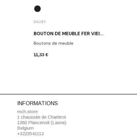
DAUBY
DAUB
BOUTON DE MEUBLE FER VIEILLI DAUBY PBU45 VO
Boutons de meuble
Daub
11,33 €
6,80 
INFORMATIONS
mch.store
1 chaussée de Charleroi
1380 Plancenoit (Lasne)
Belgium
+3223541112