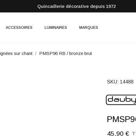
Quincaillerie décorative depuis 1972
ACCESSOIRES
LUMINAIRES
MARQUES
ignées sur chant
PMSP96 RB / bronze brut
SKU
14488
PMSP96
45,90 €
T