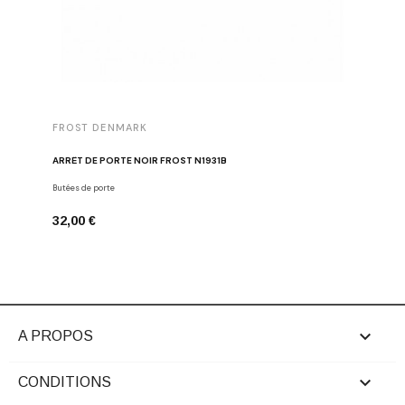
FROST DENMARK
FROST 
ARRÊT DE PORTE NOIR FROST N1931B
POIGNÉE 
Butées de porte
Poignées d
32,00 €
16,00 €

A PROPOS

CONDITIONS