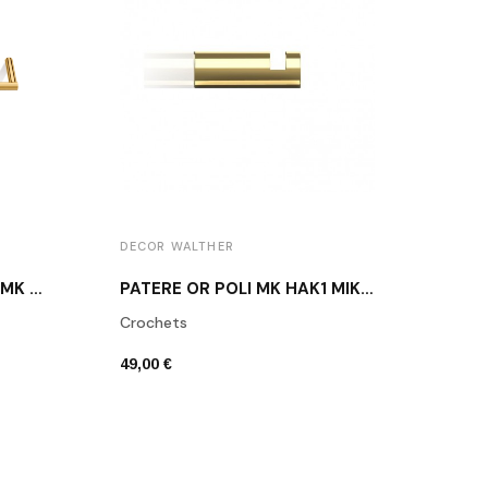
DECOR WALTHER
DECO
PORTE-SERVIETTE DORÉ MK HTE30
PATÈRE OR POLI MK HAK1 MIKADO DECOR WALTHER
BROS
Crochets
Bros
49,00 €
271,0