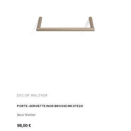
DECOR WALTHER
DECOR 
PORTE-SERVIETTE INOX BROSSÉ MK HTE20
PORTE-PA
Decor Walther
Porte-papie
98,00 €
164,00 