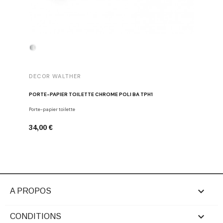
DECOR WALTHER
DECOR 
PORTE-PAPIER TOILETTE CHROME POLI BA TPH1
PATÈRE 
Porte-papier toilette
Crochets
34,00 €
29,00 €

A PROPOS

CONDITIONS