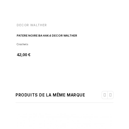
DECOR WALTHER
DECOR 
PATÈRE NOIRE BA HAK4 DECOR WALTHER
MIROIR L
Crochets
Miroirs gr
42,00 €
300,00 
PRODUITS DE LA MÊME MARQUE
-30%