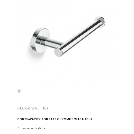
DECOR WALTHER
DECOR 
PORTE-PAPIER TOILETTE CHROME POLI BA TPH1
PATÈRE 
Porte-papier toilette
Crochets