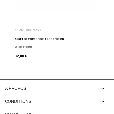
FROST DENMARK
FROST 
ARRÊT DE PORTE NOIR FROST N1931B
POIGNÉE 
Butées de porte
Poignées d
32,00 €
16,00 €

A PROPOS

CONDITIONS