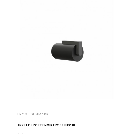
FROST DENMARK
FROST 
ARRÊT DE PORTE NOIR FROST N1931B
POIGNÉE 