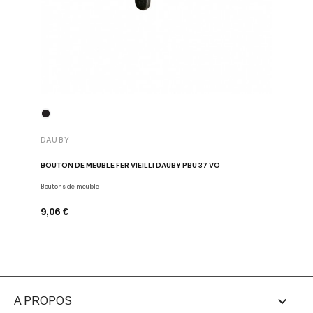
DAUBY
DAUBY
BOUTON DE MEUBLE FER VIEILLI DAUBY PBU 37 VO
BOUTON D
Boutons de meuble
Dauby
9,06 €
6,80 €

A PROPOS