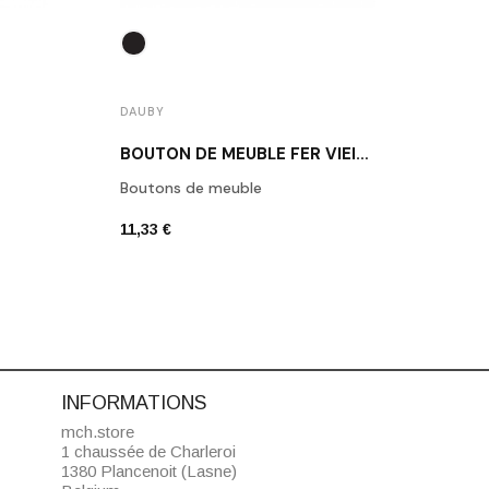
DAUBY
DAUB
BOUTON DE MEUBLE FER VIEILLI DAUBY PBU45 VO
Boutons de meuble
Daub
11,33 €
6,80 
INFORMATIONS
mch.store
1 chaussée de Charleroi
1380 Plancenoit (Lasne)