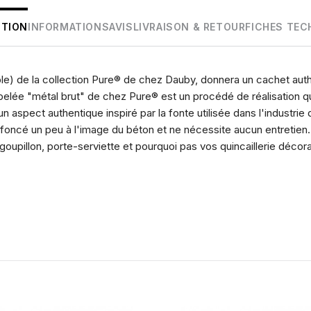
PTION
INFORMATIONS
AVIS
LIVRAISON & RETOUR
FICHES TEC
le) de la collection Pure® de chez Dauby, donnera un cachet authe
 appelée "métal brut" de chez Pure® est un procédé de réalisation 
n aspect authentique inspiré par la fonte utilisée dans l'industrie 
s foncé un peu à l'image du béton et ne nécessite aucun entretien.
goupillon, porte-serviette et pourquoi pas vos quincaillerie déco