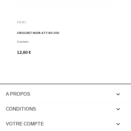
HEWI
HEWI
CROCHET NOIR 477.90.010
CROCHET
Crochets
Crochets
12,60 €
12,60 €

A PROPOS

CONDITIONS

VOTRE COMPTE