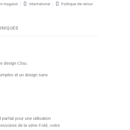
 en magasin
International
Politique de retour
HNIQUES
 de design Clou.
simples et un design sans
 parfait pour une utilisation
cessoires de la série Fold, votre