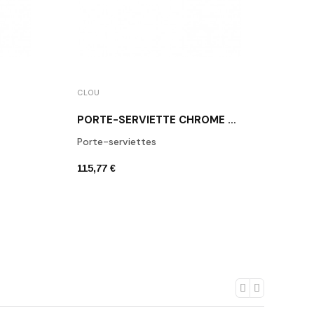
CLOU
CLOU
PORTE-SERVIETTE CHROME FOLD
Porte-serviettes
Porte
115,77 €
86,55