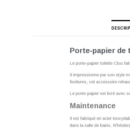
DESCRI
Porte-papier de t
Le porte-papier toilette Clou fai
Il impressionne par son style m
fioritures, cet accessoire rehau
Le porte-papier est livré avec s
Maintenance
Il est fabriqué en acier inoxydabl
dans la salle de bains. N’hésite