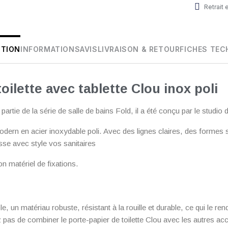
Retrait
PTION
INFORMATIONS
AVIS
LIVRAISON & RETOUR
FICHES TEC
oilette avec tablette Clou inox poli
t partie de la série de salle de bains Fold, il a été conçu par le studio
odern en acier inoxydable poli. Avec des lignes claires, des formes 
sse avec style vos sanitaires
on matériel de fixations.
e, un matériau robuste, résistant à la rouille et durable, ce qui le rend
z pas de combiner le porte-papier de toilette Clou avec les autres ac