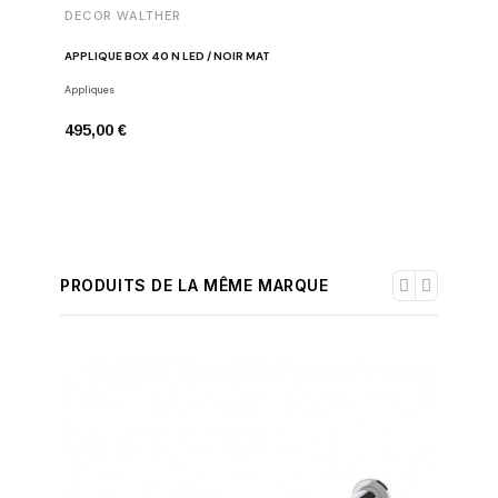
DECOR WALTHER
DECOR 
APPLIQUE BOX 40 N LED / NOIR MAT
PATÈRE 
Appliques
Crochets
495,00 €
74,00 €
PRODUITS DE LA MÊME MARQUE
-30%