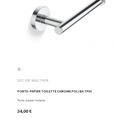
DECOR WALTHER
DECOR 
PORTE-PAPIER TOILETTE CHROME POLI BA TPH1
PATÈRE 
Porte-papier toilette
Crochets
34,00 €
29,00 €