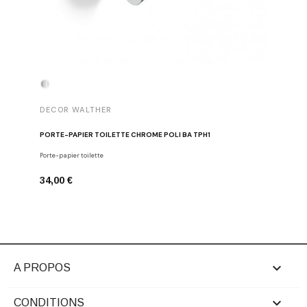
DECOR WALTHER
DECOR 
PORTE-PAPIER TOILETTE CHROME POLI BA TPH1
PATÈRE 
Porte-papier toilette
Crochets
34,00 €
29,00 €

A PROPOS

CONDITIONS