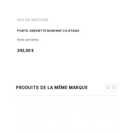
DECOR WALTHER
DECOR 
PORTE-SERVIETTE NOIR MAT CO HTD80
PORTE-S
Porte-serviettes
Decor Walt
393,00 €
227,00 
PRODUITS DE LA MÊME MARQUE
-30%