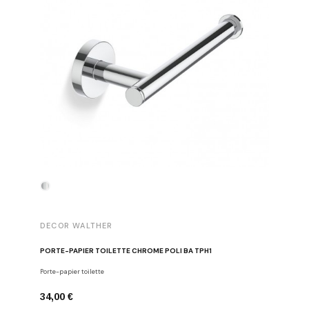
DECOR WALTHER
DECOR 
PORTE-PAPIER TOILETTE CHROME POLI BA TPH1
PATÈRE 
Porte-papier toilette
Crochets
34,00 €
29,00 €