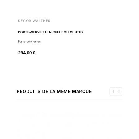
DECOR WALTHER
DECOR 
PORTE-SERVIETTE NICKEL POLI CL HTH2
PORTE-SE
Porte-serviettes
Porte-serv
294,00 €
554,00 
PRODUITS DE LA MÊME MARQUE
-30%