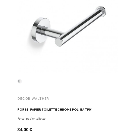
DECOR WALTHER
DECOR 
PORTE-PAPIER TOILETTE CHROME POLI BA TPH1
PATÈRE 
Porte-papier toilette
Crochets
34,00 €
29,00 €