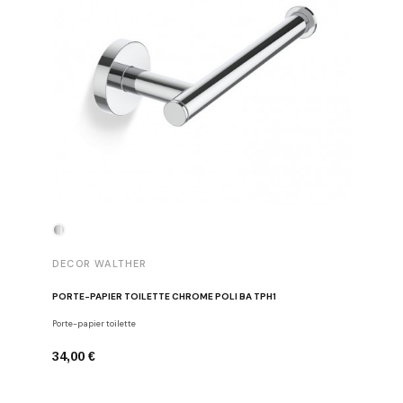
DECOR WALTHER
DECOR 
PORTE-PAPIER TOILETTE CHROME POLI BA TPH1
PATÈRE 
Porte-papier toilette
Crochets
34,00 €
29,00 €