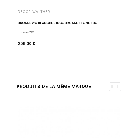
DECOR WALTHER
DECOR 
BROSSE WC BLANCHE - INOX BROSSÉ STONE SBG
PORTE-SE
Brosses WC
Porte-serv
258,00 €
196,00 
PRODUITS DE LA MÊME MARQUE
-30%