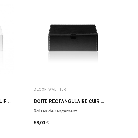
DECOR WALTHER
DECO
BOÎTE RECTANGULAIRE CUIR BLANC BROWNIE BOD2
BOÎTE RECTANGULAIRE CUIR NOIR BROWNIE BMD2
Boîtes de rangement
Porte
58,00 €
42,00