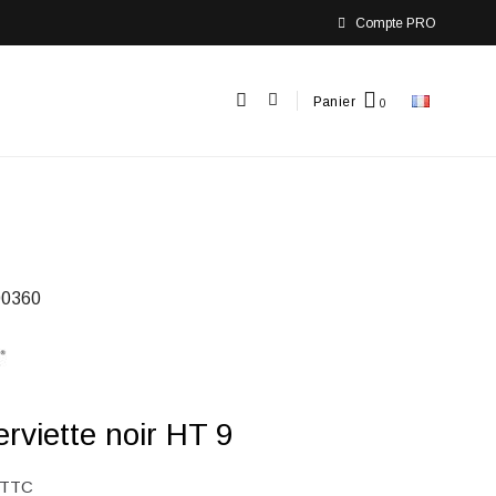
Compte PRO
Panier
0360
erviette noir HT 9
TTC