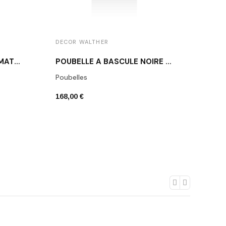
DECOR WALTHER
DECO
PORTE-SERVIETTE NOIR MAT BA HTE50
POUBELLE À BASCULE NOIRE DW125
Poubelles
Bros
168,00 €
124,0