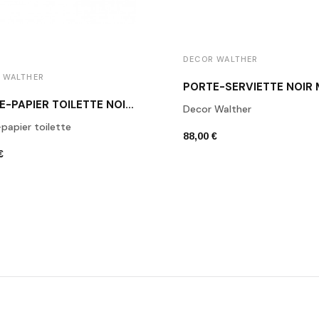
DECOR WALTHER
 WALTHER
PORTE-PAPIER TOILETTE NOIR MAT BA TPH1
Decor Walther
papier toilette
88,00 €
€