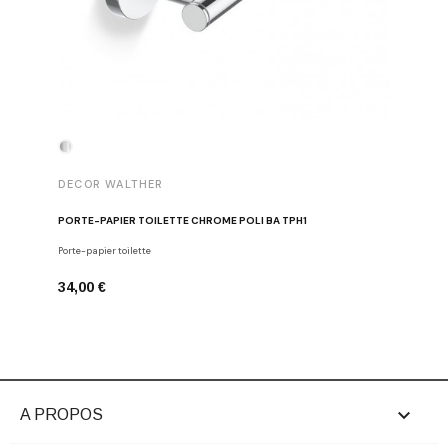
DECOR WALTHER
DECOR 
PORTE-PAPIER TOILETTE CHROME POLI BA TPH1
PATÈRE 
Porte-papier toilette
Crochets
34,00 €
29,00 €

A PROPOS