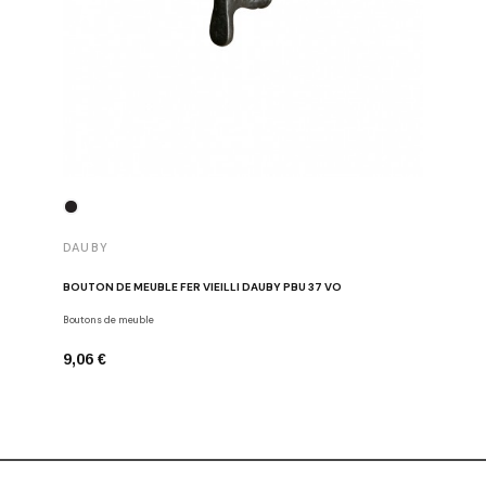
DAUBY
DAUBY
BOUTON DE MEUBLE FER VIEILLI DAUBY PBU 37 VO
BOUTON D
Boutons de meuble
Dauby
9,06 €
6,80 €