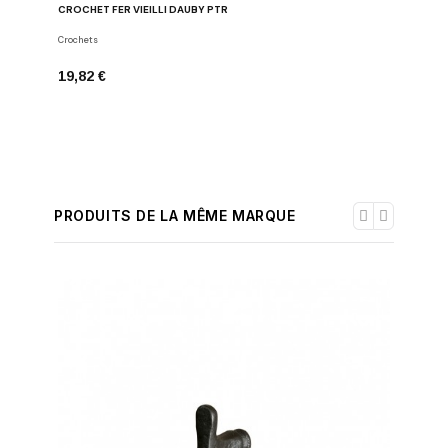
CROCHET FER VIEILLI DAUBY PTR
PORTE-PA
Crochets
Porte-papi
19,82 €
96,33 €
PRODUITS DE LA MÊME MARQUE