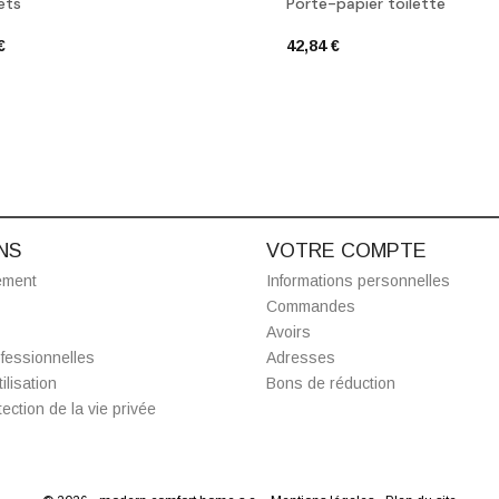
ets
Porte-papier toilette
€
42,84 €
NS
VOTRE COMPTE
ement
Informations personnelles
Commandes
Avoirs
fessionnelles
Adresses
ilisation
Bons de réduction
ection de la vie privée