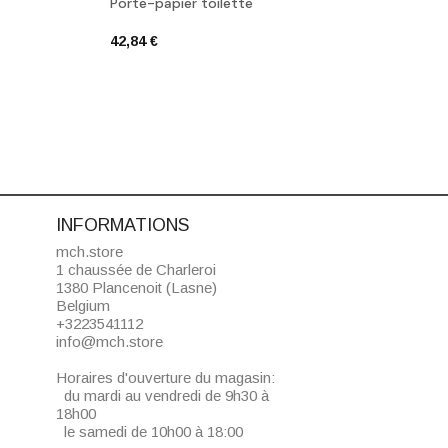
Porte-papier toilette
Poign
42,84 €
38,10
INFORMATIONS
mch.store
1 chaussée de Charleroi
1380 Plancenoit (Lasne)
Belgium
+3223541112
info@mch.store
Horaires d'ouverture du magasin:
du mardi au vendredi de 9h30 à
18h00
le samedi de 10h00 à 18:00