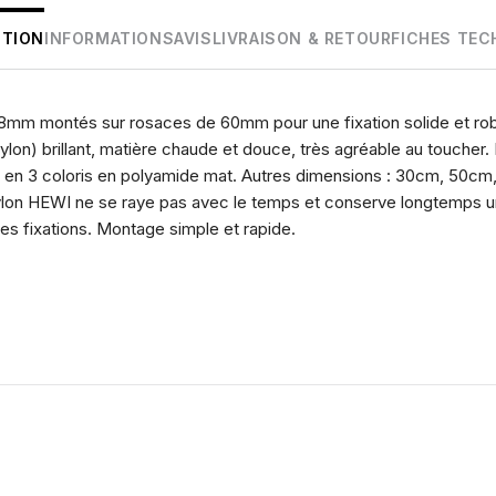
PTION
INFORMATIONS
AVIS
LIVRAISON & RETOUR
FICHES TEC
8mm montés sur rosaces de 60mm pour une fixation solide et rob
ylon) brillant, matière chaude et douce, très agréable au toucher. 
 et en 3 coloris en polyamide mat. Autres dimensions : 30cm, 50c
nylon HEWI ne se raye pas avec le temps et conserve longtemps u
les fixations. Montage simple et rapide.