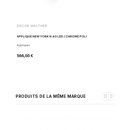
DECOR WALTHER
DECOR 
APPLIQUE NEW YORK N 40 LED / CHROME POLI
DISTRIB
Appliques
Distribute
566,00 €
234,00 
PRODUITS DE LA MÊME MARQUE
-30%