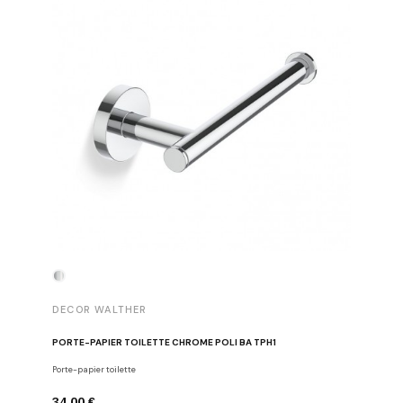
DECOR WALTHER
DECOR 
PORTE-PAPIER TOILETTE CHROME POLI BA TPH1
PATÈRE 
Porte-papier toilette
Crochets
34,00 €
29,00 €